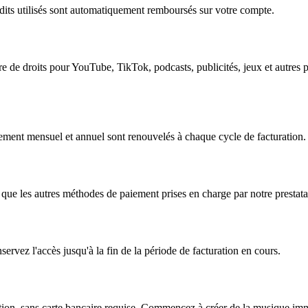
édits utilisés sont automatiquement remboursés sur votre compte.
 de droits pour YouTube, TikTok, podcasts, publicités, jeux et autres 
nement mensuel et annuel sont renouvelés à chaque cycle de facturation.
i que les autres méthodes de paiement prises en charge par notre prestata
ez l'accès jusqu'à la fin de la période de facturation en cours.
ription, sans carte bancaire requise. Commencez à créer de la musique i