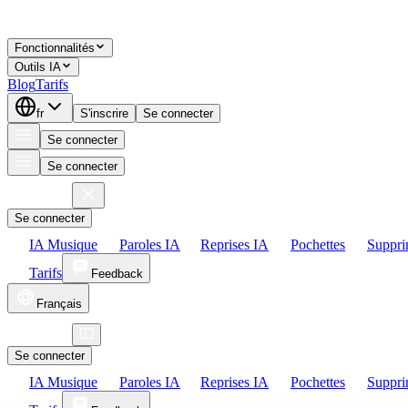
Fonctionnalités
Outils IA
Blog
Tarifs
fr
S'inscrire
Se connecter
Se connecter
Se connecter
Se connecter
IA Musique
Paroles IA
Reprises IA
Pochettes
Suppri
Tarifs
Feedback
Français
Se connecter
IA Musique
Paroles IA
Reprises IA
Pochettes
Suppri